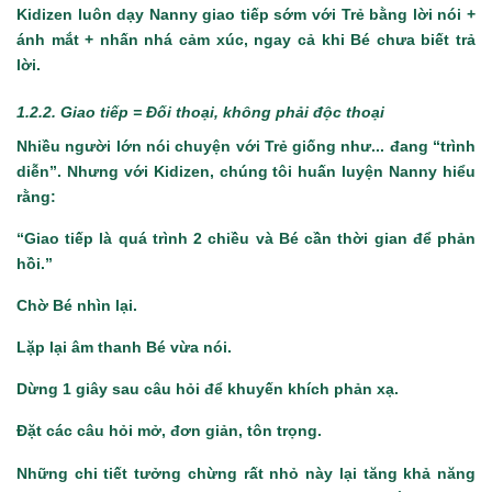
Kidizen luôn dạy Nanny giao tiếp sớm với Trẻ bằng lời nói +
ánh mắt + nhấn nhá cảm xúc, ngay cả khi Bé chưa biết trả
lời.
1.2.2. Giao tiếp = Đối thoại, không phải độc thoại
Nhiều người lớn nói chuyện với Trẻ giống như... đang “trình
diễn”. Nhưng với Kidizen, chúng tôi huấn luyện Nanny hiểu
rằng:
“Giao tiếp là quá trình 2 chiều và Bé cần thời gian để phản
hồi.”
Chờ Bé nhìn lại.
Lặp lại âm thanh Bé vừa nói.
Dừng 1 giây sau câu hỏi để khuyến khích phản xạ.
Đặt các câu hỏi mở, đơn giản, tôn trọng.
Những chi tiết tưởng chừng rất nhỏ này lại tăng khả năng