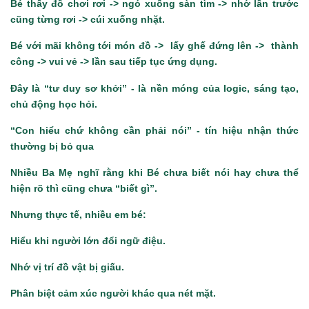
Bé thấy đồ chơi rơi -> ngó xuống sàn tìm -> nhớ lần trước
cũng từng rơi -> cúi xuống nhặt.
Bé với mãi không tới món đồ -> lấy ghế đứng lên -> thành
công -> vui vẻ -> lần sau tiếp tục ứng dụng.
Đây là “tư duy sơ khởi” - là nền móng của logic, sáng tạo,
chủ động học hỏi.
“Con hiểu chứ không cần phải nói” - tín hiệu nhận thức
thường bị bỏ qua
Nhiều Ba Mẹ nghĩ rằng khi Bé chưa biết nói hay chưa thể
hiện rõ thì cũng chưa “biết gì”.
Nhưng thực tế, nhiều em bé:
Hiểu khi người lớn đổi ngữ điệu.
Nhớ vị trí đồ vật bị giấu.
Phân biệt cảm xúc người khác qua nét mặt.