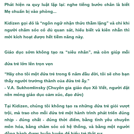
Phát hiện ra quy luật lặp lại: nghe tiếng bước chân là biết
Mẹ chuẩn bị vào phòng...
Kidizen gọi đó là “ngôn ngữ nhận thức thầm lặng” và chỉ khi
người chăm sóc có đủ quan sát, hiểu biết và kiên nhẫn thì
mới kích hoạt được hết tiềm năng này.
Giáo dục sớm không tạo ra “siêu nhân”, mà còn giúp mỗi
đứa trẻ lớn lên trọn vẹn
“Hãy cho tôi một đứa trẻ trong 6 năm đầu đời, tôi sẽ cho bạn
thấy người trưởng thành của đứa trẻ ấy.”
- V.A. Sukhomlinsky (Chuyên gia giáo dục Xô Viết, người đặt
nền móng giáo dục cảm xúc, đạo đức)
Tại Kidizen, chúng tôi không tạo ra những đứa trẻ giỏi vượt
trội, mà trao cho mỗi đứa trẻ một hành trình phát triển đúng
nhịp - đúng chất - đúng thời điểm, bằng tình yêu chuyên
môn hóa, bằng chăm sóc có hệ thống, và bằng một người
đồng hành được huấn luyện để hiểu trẻ thật sự.