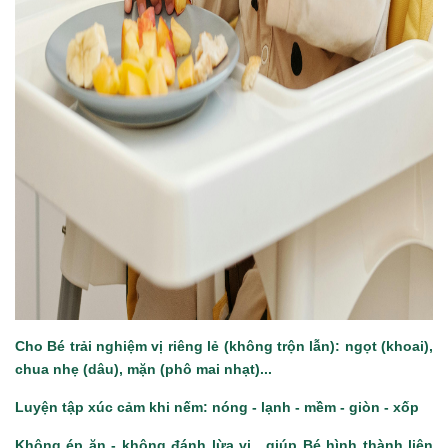
Cho Bé trải nghiệm vị riêng lẻ (không trộn lẫn): ngọt (khoai),
chua nhẹ (dâu), mặn (phô mai nhạt)...
Luyện tập xúc cảm khi nếm: nóng - lạnh - mềm - giòn - xốp
Không ép ăn - không đánh lừa vị, giúp Bé hình thành liên