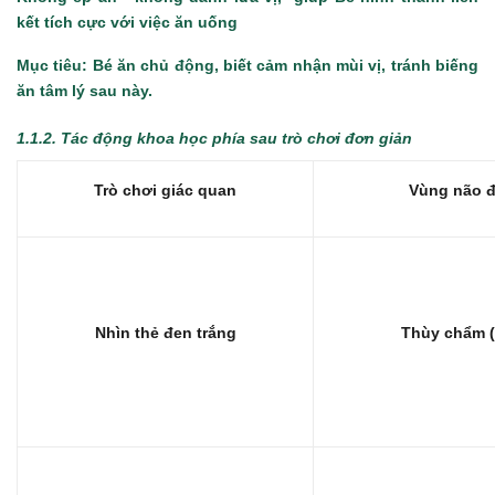
kết tích cực với việc ăn uống
Mục tiêu: Bé ăn chủ động, biết cảm nhận mùi vị, tránh biếng
ăn tâm lý sau này.
1.1.2. Tác động khoa học phía sau trò chơi đơn giản
Trò chơi giác quan
Vùng não đ
Nhìn thẻ đen trắng
Thùy chẩm (