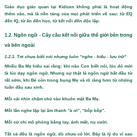
Giáo dục giác quan tại Kidizen không phải là hoạt động
thêm vào, mà là nền tảng của mọi phát triển về sau: từ EQ
đến IQ, từ ăn đến học, từ kết nối đến độc lập.
1.2.
Ngôn ngữ
- Cây cầu kết nối giữa thế giới bên trong
và bên ngoài
1.2.1. Trẻ chưa biết nói nhưng luôn “nghe - hiểu - lưu trữ”
Nhiều Ba Mẹ hiểu sai rằng: khi nào Con biết nói, lúc đó mới
là lúc dạy ngôn ngữ. Nhưng sự thật là ngôn ngữ bắt đầu từ
rất sớm, khi Bé còn trong bụng Mẹ và rõ ràng hơn từ những
tuần đầu sau sinh.
Mỗi cái nhìn chăm chú vào khuôn mặt Ba Mẹ.
Mỗi lần nghe lặp lại âm thanh “à ơi”, “bốp bốp”.
Mỗi cử chỉ mô phỏng bằng tay, ánh mắt, nụ cười.
Tất cả đều là ngôn ngữ, dù chưa có lời. Đây là lý do vì sao