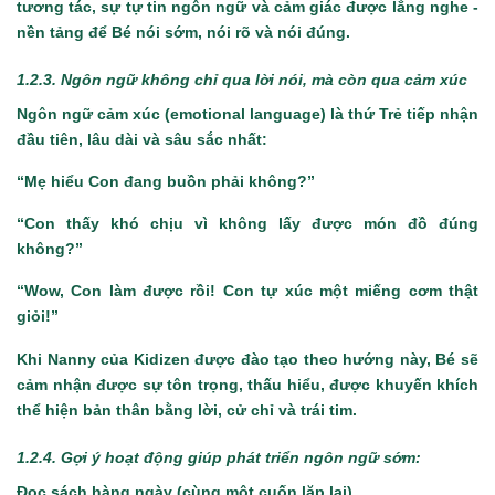
tương tác, sự tự tin ngôn ngữ và cảm giác được lắng nghe -
nền tảng để Bé nói sớm, nói rõ và nói đúng.
1.2.3. Ngôn ngữ không chỉ qua lời nói, mà còn qua cảm xúc
Ngôn ngữ cảm xúc (emotional language) là thứ Trẻ tiếp nhận
đầu tiên, lâu dài và sâu sắc nhất:
“Mẹ hiểu Con đang buồn phải không?”
“Con thấy khó chịu vì không lấy được món đồ đúng
không?”
“Wow, Con làm được rồi! Con tự xúc một miếng cơm thật
giỏi!”
Khi Nanny của Kidizen được đào tạo theo hướng này, Bé sẽ
cảm nhận được sự tôn trọng, thấu hiểu, được khuyến khích
thể hiện bản thân bằng lời, cử chỉ và trái tim.
1.2.4. Gợi ý hoạt động giúp
phát triển ngôn ngữ sớm:
Đọc sách hàng ngày (cùng một cuốn lặp lại).