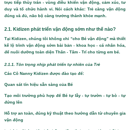
trực tiếp thùy trán - vùng điều khiển vận động, cảm xúc, tư
duy và tổ chức hành vi. Nói cách khác: Trẻ càng vận động
đúng và đủ, não bộ càng trưởng thành khỏe mạnh.
2.1. Kidizen phát triển
vận động sớm
như thế nào?
Tại Kidizen, chúng tôi không chỉ “cho Bé vận động” mà thiết
kế lộ trình vận động sớm bài bản - khoa học - cá nhân hóa,
để nuôi dưỡng toàn diện Thân - Tâm - Trí cho từng em bé.
2.1.1. Tôn trọng nhịp phát triển tự nhiên của Trẻ
Các Cô Nanny Kidizen được đào tạo để:
Quan sát tín hiệu sẵn sàng của Bé
Tạo môi trường phù hợp để Bé tự lẫy - tự trườn - tự bò - tự
đứng lên
Hỗ trợ an toàn, đúng kỹ thuật theo hướng dẫn từ chuyên gia
vận động