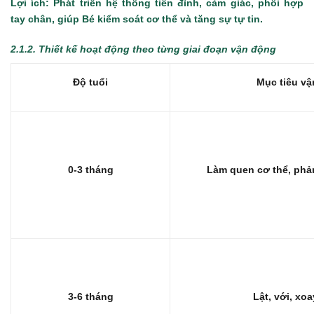
Lợi ích: Phát triển hệ thống tiền đình, cảm giác, phối hợp
tay chân, giúp Bé kiểm soát cơ thể và tăng sự tự tin.
2.1.2. Thiết kế hoạt động theo từng giai đoạn vận động
Độ tuổi
Mục tiêu v
0-3 tháng
Làm quen cơ thể, phả
3-6 tháng
Lật, với, xo