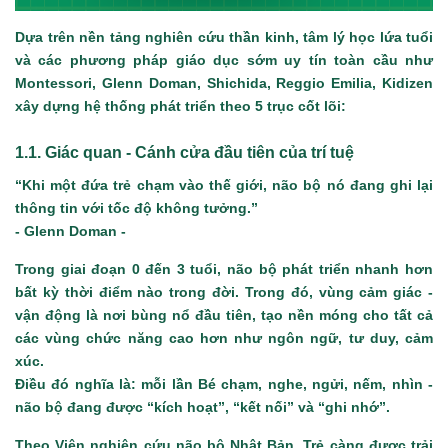
Dựa trên nền tảng nghiên cứu thần kinh, tâm lý học lứa tuổi
và các phương pháp giáo dục sớm uy tín toàn cầu như
Montessori, Glenn Doman, Shichida, Reggio Emilia, Kidizen
xây dựng hệ thống phát triển theo 5 trục cốt lõi:
1.1. Giác quan - Cánh cửa đầu tiên của trí tuệ
“Khi một đứa trẻ chạm vào thế giới, não bộ nó đang ghi lại
thông tin với tốc độ không tưởng.”
- Glenn Doman -
Trong giai đoạn 0 đến 3 tuổi, não bộ phát triển nhanh hơn
bất kỳ thời điểm nào trong đời. Trong đó, vùng cảm giác -
vận động là nơi bùng nổ đầu tiên, tạo nền móng cho tất cả
các vùng chức năng cao hơn như ngôn ngữ, tư duy, cảm
xúc.
Điều đó nghĩa là: mỗi lần Bé chạm, nghe, ngửi, nếm, nhìn -
não bộ đang được “kích hoạt”, “kết nối” và “ghi nhớ”.
Theo Viện nghiên cứu não bộ Nhật Bản, Trẻ càng được trải