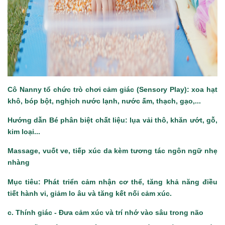
Cô Nanny tổ chức trò chơi cảm giác (
Sensory Play
): xoa hạt
khô, bóp bột, nghịch nước lạnh, nước ấm, thạch, gạo,...
Hướng dẫn Bé phân biệt chất liệu: lụa vải thô, khăn ướt, gỗ,
kim loại...
Massage, vuốt ve, tiếp xúc da kèm tương tác ngôn ngữ nhẹ
nhàng
Mục tiêu: Phát triển cảm nhận cơ thể, tăng khả năng điều
tiết hành vi, giảm lo âu và tăng kết nối cảm xúc.
c. Thính giác - Đưa cảm xúc và trí nhớ vào sâu trong não