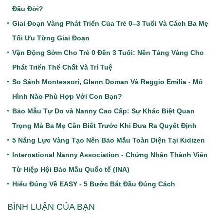
Đầu Đời?
Giai Đoạn Vàng Phát Triển Của Trẻ 0–3 Tuổi Và Cách Ba Mẹ
Tối Ưu Từng Giai Đoạn
Vận Động Sớm Cho Trẻ 0 Đến 3 Tuổi: Nền Tảng Vàng Cho
Phát Triển Thể Chất Và Trí Tuệ
So Sánh Montessori, Glenn Doman Và Reggio Emilia - Mô
Hình Nào Phù Hợp Với Con Bạn?
Bảo Mẫu Tự Do và Nanny Cao Cấp: Sự Khác Biệt Quan
Trọng Mà Ba Mẹ Cần Biết Trước Khi Đưa Ra Quyết Định
5 Năng Lực Vàng Tạo Nên Bảo Mẫu Toàn Diện Tại Kidizen
International Nanny Association - Chứng Nhận Thành Viên
Từ Hiệp Hội Bảo Mẫu Quốc tế (INA)
Hiểu Đúng Về EASY - 5 Bước Bắt Đầu Đúng Cách
BÌNH LUẬN CỦA BẠN