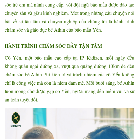
sóc trẻ em mà mình cung cấp, với đội ngũ bảo mẫu được đào tạo
chuyên sâu và giàu kinh nghiệm. Một trong những câu chuyện nổi
bật về sự tận tâm và chuyên nghiệp của chúng tôi là hành trình
chăm sóc và giáo dục bé Athin của bảo mẫu Yến.
HÀNH TRÌNH CHĂM SÓC ĐẦY TẬN TÂM
Cô Yến, một bảo mẫu cao cấp tại IP Kidizen, mỗi ngày đều
không quản ngại đường xa, vượt qua quãng đường 13km để đến
chăm sóc bé Athin. Sự kiên trì và trách nhiệm của cô Yến không
chỉ là công việc mà còn là niềm đam mê. Mỗi buổi sáng, bé Athin
luôn mong chờ được gặp cô Yến, người mang đến niềm vui và sự
an toàn tuyệt đối.