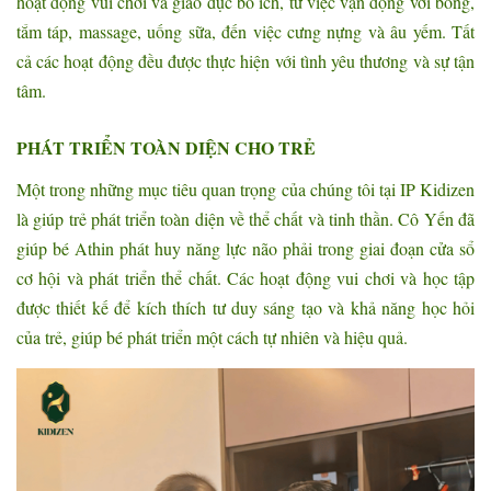
hoạt động vui chơi và giáo dục bổ ích, từ việc vận động với bóng,
tắm táp, massage, uống sữa, đến việc cưng nựng và âu yếm. Tất
cả các hoạt động đều được thực hiện với tình yêu thương và sự tận
tâm.
PHÁT TRIỂN TOÀN DIỆN CHO TRẺ
Một trong những mục tiêu quan trọng của chúng tôi tại IP Kidizen
là giúp trẻ phát triển toàn diện về thể chất và tinh thần. Cô Yến đã
giúp bé Athin phát huy năng lực não phải trong giai đoạn cửa sổ
cơ hội và phát triển thể chất. Các hoạt động vui chơi và học tập
được thiết kế để kích thích tư duy sáng tạo và khả năng học hỏi
của trẻ, giúp bé phát triển một cách tự nhiên và hiệu quả.