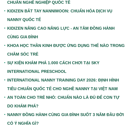
CHUẨN NGHỀ NGHIỆP QUỐC TẾ
KIDIZEN BẮT TAY NANNIMOON: CHUẨN HÓA DỊCH VỤ
NANNY QUỐC TẾ
KIDIZEN NÂNG CAO NĂNG LỰC - AN TÂM ĐỒNG HÀNH
CÙNG GIA ĐÌNH
KHOA HỌC THẦN KINH ĐƯỢC ỨNG DỤNG THẾ NÀO TRONG
CHĂM SÓC TRẺ
SỰ KIỆN KHÁM PHÁ 1.000 CÁCH CHƠI TẠI SKY
INTERNATIONAL PRESCHOOL
INTERNATIONAL NANNY TRAINING DAY 2026: ĐỊNH HÌNH
TIÊU CHUẨN QUỐC TẾ CHO NGHỀ NANNY TẠI VIỆT NAM
AN TOÀN CHO TRẺ NHỎ: CHUẨN NÀO LÀ ĐỦ ĐỂ CON TỰ
DO KHÁM PHÁ?
NANNY ĐỒNG HÀNH CÙNG GIA ĐÌNH SUỐT 3 NĂM ĐẦU ĐỜI
CÓ Ý NGHĨA GÌ?