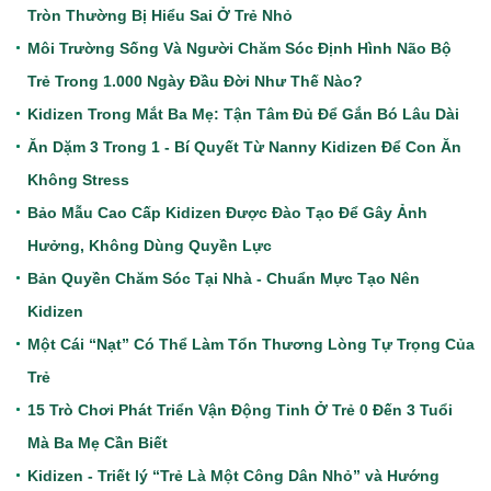
Tròn Thường Bị Hiểu Sai Ở Trẻ Nhỏ
Môi Trường Sống Và Người Chăm Sóc Định Hình Não Bộ
Trẻ Trong 1.000 Ngày Đầu Đời Như Thế Nào?
Kidizen Trong Mắt Ba Mẹ: Tận Tâm Đủ Để Gắn Bó Lâu Dài
Ăn Dặm 3 Trong 1 - Bí Quyết Từ Nanny Kidizen Để Con Ăn
Không Stress
Bảo Mẫu Cao Cấp Kidizen Được Đào Tạo Để Gây Ảnh
Hưởng, Không Dùng Quyền Lực
Bản Quyền Chăm Sóc Tại Nhà - Chuẩn Mực Tạo Nên
Kidizen
Một Cái “Nạt” Có Thể Làm Tổn Thương Lòng Tự Trọng Của
Trẻ
15 Trò Chơi Phát Triển Vận Động Tinh Ở Trẻ 0 Đến 3 Tuổi
Mà Ba Mẹ Cần Biết
Kidizen - Triết lý “Trẻ Là Một Công Dân Nhỏ” và Hướng