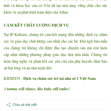
tình và khoa học của cô Yến đã tạo nền tảng vững chắc cho sức
khỏe và sự phát triển toàn diện của Athin.
CAM KẾT CHẤT LƯỢNG DỊCH VỤ
Tại IP Kidizen, chúng tôi cam kết mang đến những dịch vụ chăm
sóc và giáo dục chất lượng cao nhất cho các bé. Đội ngũ bảo mẫu
của chúng tôi không chỉ được đào tạo chuyên sâu mà còn luôn
cập nhật những phương pháp giáo dục tiên tiến nhất. Chúng tôi
luôn lắng nghe và phản hồi các yêu cầu của phụ huynh, đảm bảo
sự hài lòng và an tâm tuyệt đối.
KIDIZEN - 𝐃𝐢̣𝐜𝐡 𝐯𝐮̣ 𝐜𝐡𝐚̆𝐦 𝐬𝐨́𝐜 𝐭𝐫𝐞̉ 𝐭𝐚̣𝐢 𝐧𝐡𝐚̀ 𝐬𝐨̂́ 𝟏 𝐕𝐢𝐞̣̂𝐭 𝐍𝐚𝐦
𝓜𝒐𝒎𝒎𝒚 𝒘𝒊𝒍𝒍 𝒔𝒉𝒊𝒏𝒆𝒔, 𝒍𝒊𝒌𝒆 𝒃𝒂𝒃𝒚 𝒔𝒕𝒊𝒍𝒍 𝒔𝒎𝒊𝒍𝒆s!
Chia sẻ bài viết: