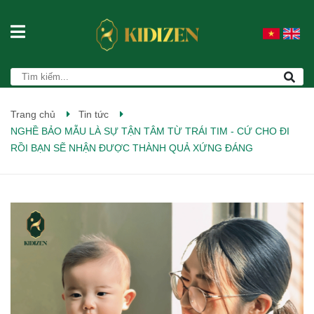
Trang chủ
Tin tức
NGHỀ BẢO MẪU LÀ SỰ TẬN TÂM TỪ TRÁI TIM - CỨ CHO ĐI
RỒI BẠN SẼ NHẬN ĐƯỢC THÀNH QUẢ XỨNG ĐÁNG