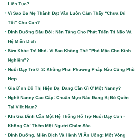
Liên Tục?
Vì Sao Ba Mẹ Thành Đạt Vẫn Luôn Cảm Thấy “Chưa Đủ
Tốt” Cho Con?
Dinh Dưỡng Đầu Đời: Nền Tảng Cho Phát Triển Trí Não Và
Hệ Miễn Dịch
Sức Khỏe Trẻ Nhỏ: Vì Sao Không Thể “Phó Mặc Cho Kinh
Nghiệm”?
Nuôi Dạy Trẻ 0–3: Không Phải Phương Pháp Nào Cũng Phù
Hợp
Gia Đình Đô Thị Hiện Đại Đang Cần Gì Ở Một Nanny?
Nghề Nanny Cao Cấp: Chuẩn Mực Nào Đang Bị Bỏ Quên
Tại Việt Nam?
Khi Gia Đình Cần Một Hệ Thống Hỗ Trợ Nuôi Dạy Con -
Không Chỉ Thêm Một Người Chăm Sóc
Dinh Dưỡng, Miễn Dịch Và Hành Vi Ăn Uống: Một Vòng