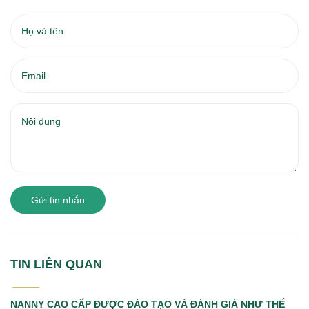
Gửi tin nhắn
TIN LIÊN QUAN
21/07
2026
NANNY CAO CẤP ĐƯỢC ĐÀO TẠO VÀ ĐÁNH GIÁ NHƯ THẾ