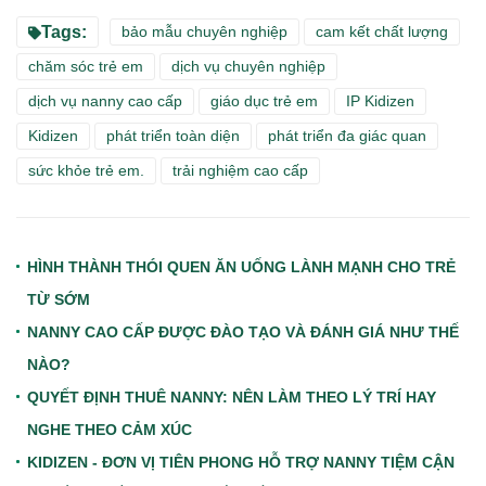
Tags:
bảo mẫu chuyên nghiệp
cam kết chất lượng
chăm sóc trẻ em
dịch vụ chuyên nghiệp
dịch vụ nanny cao cấp
giáo dục trẻ em
IP Kidizen
Kidizen
phát triển toàn diện
phát triển đa giác quan
sức khỏe trẻ em.
trải nghiệm cao cấp
HÌNH THÀNH THÓI QUEN ĂN UỐNG LÀNH MẠNH CHO TRẺ
TỪ SỚM
NANNY CAO CẤP ĐƯỢC ĐÀO TẠO VÀ ĐÁNH GIÁ NHƯ THẾ
NÀO?
QUYẾT ĐỊNH THUÊ NANNY: NÊN LÀM THEO LÝ TRÍ HAY
NGHE THEO CẢM XÚC
KIDIZEN - ĐƠN VỊ TIÊN PHONG HỖ TRỢ NANNY TIỆM CẬN