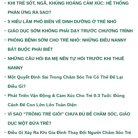
KHI TRẺ SỐT, NGÃ, KHỦNG HOẢNG CẢM XÚC: HỆ THỐNG
PHẢN ỨNG RA SAO?
5 HIỂU LẦM PHỔ BIẾN VỀ DINH DƯỠNG Ở TRẺ NHỎ
GIÁO DỤC SỚM KHÔNG PHẢI DẠY TRƯỚC CHƯƠNG TRÌNH
PHÒNG BỆNH SỚM CHO TRẺ NHỎ: NHỮNG ĐIỀU NANNY
BẮT BUỘC PHẢI BIẾT
NHỮNG CÂU HỎI BA MẸ NÊN TỰ HỎI TRƯỚC KHI THUÊ
NANNY
Một Quyết Định Sai Trong Chăm Sóc Trẻ Có Thể Để Lại
Điều Gì?
Phát Triển Vận Động & Cảm Xúc Cho Trẻ 0-3 Tuổi: Đúng
Cách Để Con Lớn Lên Toàn Diện
VÌ SAO “TRÔNG TRẺ GIỎI” CHƯA ĐỦ ĐỂ CHĂM SÓC, GIÁO
DỤC MỘT ĐỨA TRẺ?
Điều Gì Xảy Ra Khi Gia Đình Thay Đổi Người Chăm Sóc Trẻ