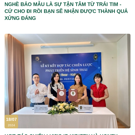
NGHỀ BẢO MẪU LÀ SỰ TẬN TÂM TỪ TRÁI TIM -
CỨ CHO ĐI RỒI BẠN SẼ NHẬN ĐƯỢC THÀNH QUẢ
XỨNG ĐÁNG
18/07
2024