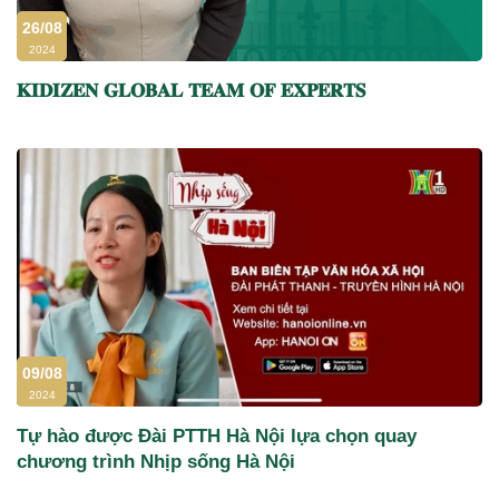
26/08
2024
𝐊𝐈𝐃𝐈𝐙𝐄𝐍 𝐆𝐋𝐎𝐁𝐀𝐋 𝐓𝐄𝐀𝐌 𝐎𝐅 𝐄𝐗𝐏𝐄𝐑𝐓𝐒
09/08
2024
Tự hào được Đài PTTH Hà Nội lựa chọn quay
chương trình Nhịp sống Hà Nội