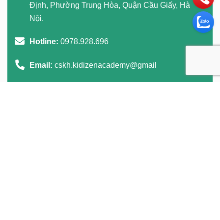
Định, Phường Trung Hòa, Quận Cầu Giấy, Hà
Nội.
Hotline:
0978.928.696
Email:
cskh.kidizenacademy@gmail
Giờ làm việc:
8h00 - 17h30 (Thứ 2 - Chủ nhật)
GỬI THÔNG TIN LIÊN HỆ CHO CHÚNG TÔI