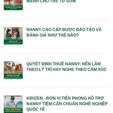
MẠNH CHO TRẺ TỪ SỚM
NANNY CAO CẤP ĐƯỢC ĐÀO TẠO VÀ
ĐÁNH GIÁ NHƯ THẾ NÀO?
QUYẾT ĐỊNH THUÊ NANNY: NÊN LÀM
THEO LÝ TRÍ HAY NGHE THEO CẢM XÚC
KIDIZEN - ĐƠN VỊ TIÊN PHONG HỖ TRỢ
NANNY TIỆM CẬN CHUẨN NGHỀ NGHIỆP
QUỐC TẾ