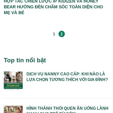
HỢP TÁC CHIẾN LƯỢC IP KIDIZEN VÀ HONEY
BEAR HƯỚNG ĐẾN CHĂM SÓC TOÀN DIỆN CHO
MẸ VÀ BÉ
1
2
Top tin nổi bật
DỊCH VỤ NANNY CAO CẤP: KHI NÀO LÀ
LỰA CHỌN TƯƠNG THÍCH VỚI GIA ĐÌNH?
HÌNH THÀNH THÓI QUEN ĂN UỐNG LÀNH