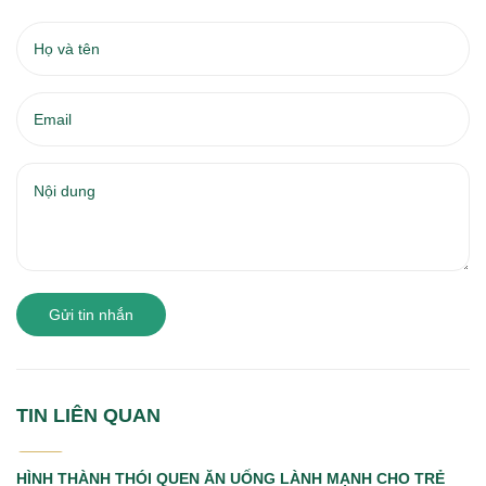
Gửi tin nhắn
TIN LIÊN QUAN
27/07
2026
HÌNH THÀNH THÓI QUEN ĂN UỐNG LÀNH MẠNH CHO TRẺ