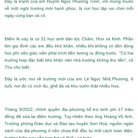
Đây là tranh của em Huỳnh Ngọc Phương Trinh, với mong muốn
về một ngôi trường mới hạnh phúc, là nơi học tập vui chơi mỗi
ngày cùng bạn và cô.
Điểm lẻ này là có 31 học sinh dân tộc Chăm, Hroi và Kinh. Phần
lớn gia đình các em đều khó khăn, nhiều khi không có tiền đóng
học phí nên giáo viên phải trích tiền lương ra đóng trước. "Có hai
trường hợp đặc biệt khó khăn nên nhà trường không thu tiền", cô
Thu cho biết.
Đây là ước mơ về trường mới của em Lê Ngọc Nhã Phương, 6
tuổi, nơi đó có xích đu, ghế đá và khu vườn thật nhiều hoa.
Tháng 9/2022, chính quyền địa phương hỗ trợ kinh phí 17 triệu
đồng để sửa lại điểm trường. Tuy nhiên theo ông Hoàng Vũ Anh,
Trưởng phòng Giáo dục và Đào tạo huyện Sơn Hoà, nguồn ngân
sách của địa phương ít nên chưa thể đầu tư một cách toàn diện,
trường hiện nay vẫn tạm bợ và thiếu an toàn.