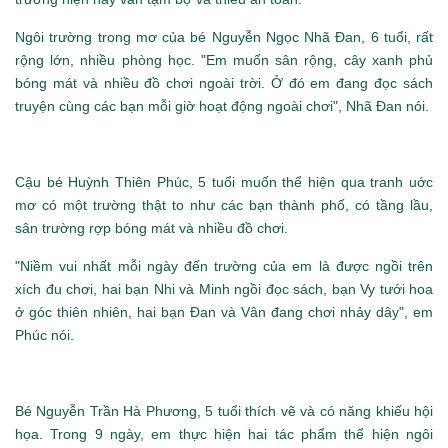
Ngôi trường trong mơ của bé Nguyễn Ngọc Nhã Đan, 6 tuổi, rất
rộng lớn, nhiều phòng học. "Em muốn sân rộng, cây xanh phủ
bóng mát và nhiều đồ chơi ngoài trời. Ở đó em đang đọc sách
truyện cùng các bạn mỗi giờ hoạt động ngoài chơi", Nhã Đan nói.
Cậu bé Huỳnh Thiên Phúc, 5 tuổi muốn thể hiện qua tranh uớc
mơ có một trường thật to như các bạn thành phố, có tầng lầu,
sân trường rợp bóng mát và nhiều đồ chơi.
"Niềm vui nhất mỗi ngày đến trường của em là được ngồi trên
xích đu chơi, hai bạn Nhi và Minh ngồi đọc sách, bạn Vy tưới hoa
ở góc thiên nhiên, hai bạn Đan và Vân đang chơi nhảy dây", em
Phúc nói.
Bé Nguyễn Trần Hà Phương, 5 tuổi thích vẽ và có năng khiếu hội
họa. Trong 9 ngày, em thực hiện hai tác phẩm thể hiện ngôi