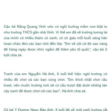
Cậu bé Đặng Quang Vinh ước có ngôi trường mầm non thật to
như trường THCS gần nhà Vinh. Vì thế em đã vẽ trường tương lai
của mình có nhiều thảm cỏ xanh, có cô giáo mỗi buổi sáng hân
hoan chào đón các bạn nhỏ đến lớp. "Em vẽ cột cờ đỏ sao vàng
để hàng ngày được nhìn ngắm để thêm yêu tổ quốc", cậu bé 5
tuổi chia sẻ.
Tranh của em Nguyễn Hà Anh, 6 tuổi thể hiện ngôi trường có
nhiều đồ chơi và các bạn cùng chơi. "Em thích nhất chơi cầu
trượt, nên muốn trường mới sẽ có cầu trượt đặt dưới những tán
cây xanh để được chơi với các bạn", Hà Anh chia sẻ.
Cô bé Y Dương Ngọc Bảo Anh, 6 tuổi đã vẽ một ngôi trường rất