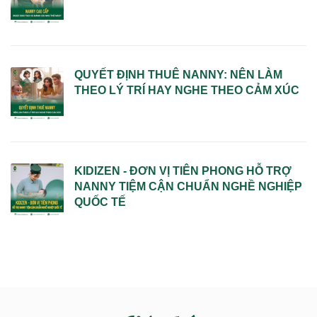
QUYẾT ĐỊNH THUÊ NANNY: NÊN LÀM
THEO LÝ TRÍ HAY NGHE THEO CẢM XÚC
KIDIZEN - ĐƠN VỊ TIÊN PHONG HỖ TRỢ
NANNY TIỆM CẬN CHUẨN NGHỀ NGHIỆP
QUỐC TẾ