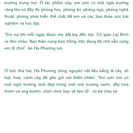
trường trong mơ. Ở tác phẩm này, em ước có một ngôi trường
rộng lớn có đầy đủ phòng học, phòng ăn, phòng ngủ, phòng nghệ
thuật, phòng phát triển thể chất để em và các bạn thỏa sức trải
nghiệm và học tập.
"Em vui khi mỗi ngày được mẹ dắt tay đến lớp. Cô giáo Lại Bình
ra đón chào. Bạn thân cùng bàn Hồng Vân đang đã chờ sẵn cùng
em đi chơi", bé Hà Phương nói.
Ở bức thứ hai, Hà Phương dùng nguyên vật liệu bằng lá cây, vỏ
hạt, hoa, cành cây để gần gũi với thiên nhiên. "Em uớc mơ có
một ngôi trường xinh đẹp trong một môi trương xanh, đầy hoa
thơm và ong bướm, chim chóc bay về làm tổ", cô bé chia sẻ.