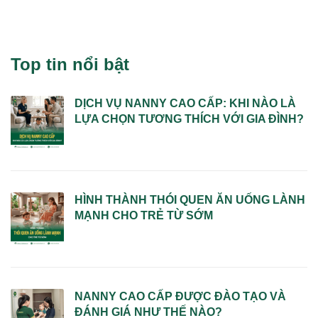
Top tin nổi bật
DỊCH VỤ NANNY CAO CẤP: KHI NÀO LÀ
LỰA CHỌN TƯƠNG THÍCH VỚI GIA ĐÌNH?
HÌNH THÀNH THÓI QUEN ĂN UỐNG LÀNH
MẠNH CHO TRẺ TỪ SỚM
NANNY CAO CẤP ĐƯỢC ĐÀO TẠO VÀ
ĐÁNH GIÁ NHƯ THẾ NÀO?