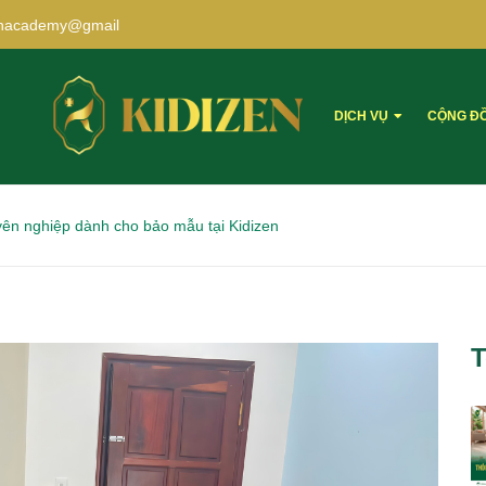
zenacademy@gmail
DỊCH VỤ
CỘNG Đ
ên nghiệp dành cho bảo mẫu tại Kidizen
T