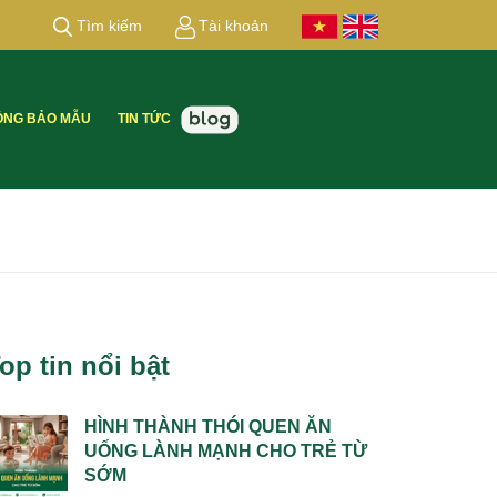
Tìm kiếm
Tài khoản
ỒNG BẢO MẪU
TIN TỨC
op tin nổi bật
HÌNH THÀNH THÓI QUEN ĂN
UỐNG LÀNH MẠNH CHO TRẺ TỪ
SỚM