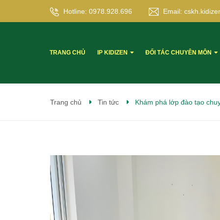
Hotline:
0978.928.696
Email:
cskh.kidi
TRANG CHỦ
IP KIDIZEN
ĐỐI TÁC CHUYÊN MÔN
Trang chủ
Tin tức
Khám phá lớp đào tạo chuy