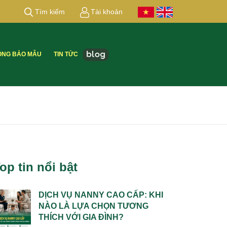
Tìm kiếm
Tài khoản
ỒNG BẢO MẪU
TIN TỨC
op tin nổi bật
DỊCH VỤ NANNY CAO CẤP: KHI
NÀO LÀ LỰA CHỌN TƯƠNG
THÍCH VỚI GIA ĐÌNH?