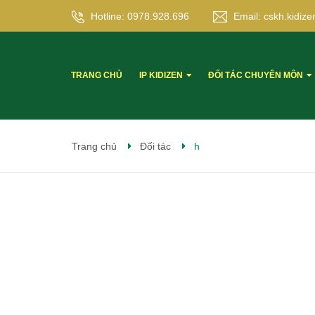
Hotline:
0978.928.696
Email:
cskh.kidi
TRANG CHỦ
IP KIDIZEN
ĐỐI TÁC CHUYÊN MÔN
Trang chủ
Đối tác
h