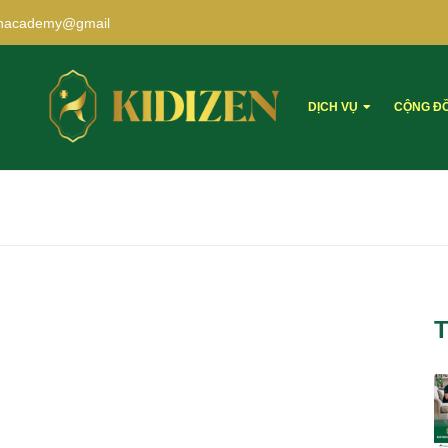
zenacademy@gmail
DỊCH VỤ
CỘNG Đ
T