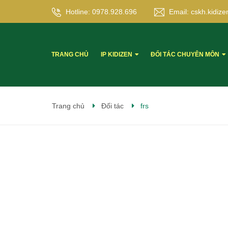
Hotline:
0978.928.696
Email:
cskh.kidi
TRANG CHỦ
IP KIDIZEN
ĐỐI TÁC CHUYÊN MÔN
Trang chủ
Đối tác
frs