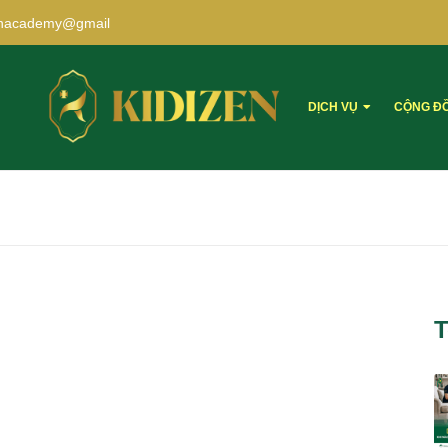
zenacademy@gmail
DỊCH VỤ
CỘNG Đ
T