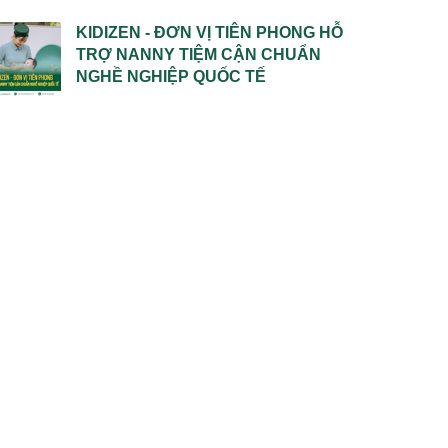
KIDIZEN - ĐƠN VỊ TIÊN PHONG HỖ
TRỢ NANNY TIỆM CẬN CHUẨN
NGHỀ NGHIỆP QUỐC TẾ
6/11
06/11
2024
2024
a
wo