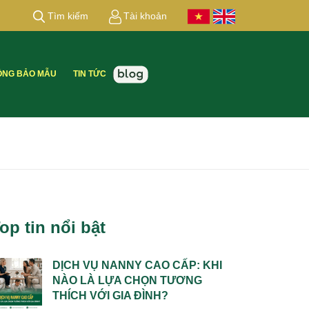
Tìm kiếm
Tài khoản
ỒNG BẢO MẪU
TIN TỨC
op tin nổi bật
DỊCH VỤ NANNY CAO CẤP: KHI
NÀO LÀ LỰA CHỌN TƯƠNG
THÍCH VỚI GIA ĐÌNH?