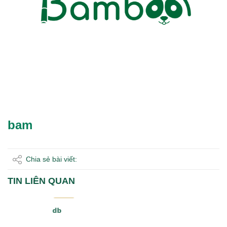
bam
Chia sẻ bài viết:
TIN LIÊN QUAN
06/11
2024
db